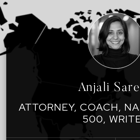
Anjali Sar
ATTORNEY, COACH, NA
500, WRIT