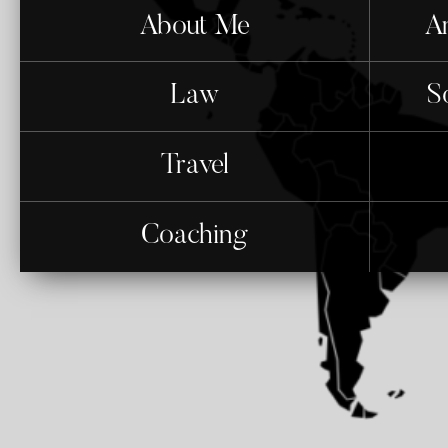
About Me
An
Law
S
Travel
Coaching